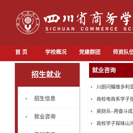
首 页
学校概况
党建群团
师资队
就业咨询
招生就业
川厨闪耀维多利亚湾
招生信息
商校电商系学子
吴财兵--用奋斗
就业咨询
商校学子探味山