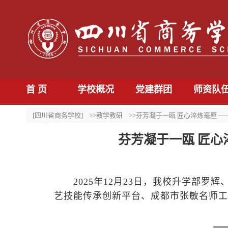
首 页
学校概况
党建群团
师资队
[四川省商务学校]
>>教学教研
>>芬芳凝于一瓯 匠心淬炼毫厘 
芬芳凝于一瓯 匠心
2025
年
12
月
23
日，我校升学部罗辉
艺技能传承创新平台、成都市张敏名师工